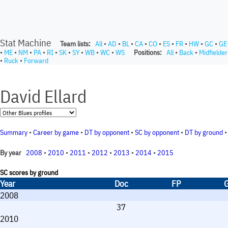
Stat Machine
Team lists:
All
•
AD
•
BL
•
CA
•
CO
•
ES
•
FR
•
HW
•
GC
•
GE
•
ME
•
NM
•
PA
•
RI
•
SK
•
SY
•
WB
•
WC
•
WS
Positions:
All
•
Back
•
Midfielder
•
Ruck
•
Forward