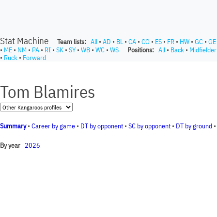
Stat Machine
Team lists:
All
•
AD
•
BL
•
CA
•
CO
•
ES
•
FR
•
HW
•
GC
•
GE
•
ME
•
NM
•
PA
•
RI
•
SK
•
SY
•
WB
•
WC
•
WS
Positions:
All
•
Back
•
Midfielder
•
Ruck
•
Forward