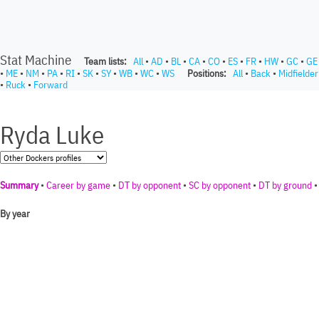
Stat Machine
Team lists:
All
•
AD
•
BL
•
CA
•
CO
•
ES
•
FR
•
HW
•
GC
•
GE
•
ME
•
NM
•
PA
•
RI
•
SK
•
SY
•
WB
•
WC
•
WS
Positions:
All
•
Back
•
Midfielder
•
Ruck
•
Forward