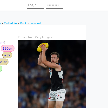
k
•
Midfielder
•
Ruck
•
Forward