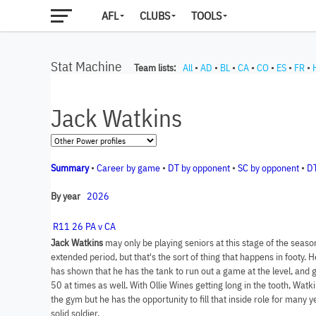
AFL
CLUBS
TOOLS
Stat Machine
Team lists:
All
•
AD
•
BL
•
CA
•
CO
•
ES
•
FR
•