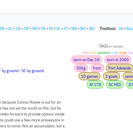
HW
•
GC
•
GE
•
ME
•
NM
•
PA
•
RI
•
SK
•
SY
•
WB
•
WC
•
WS
Positions:
All
•
Bac